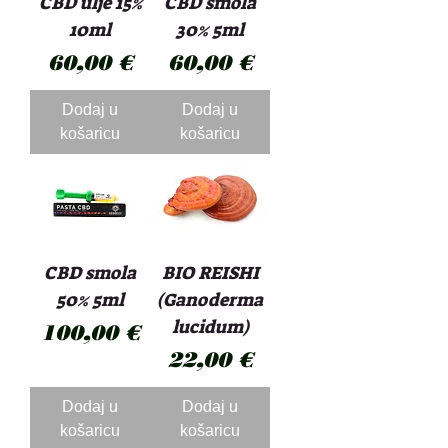
CBD ulje 15%
CBD smola
10ml
30% 5ml
Cijena
Cijena
60,00 €
60,00 €
Dodaj u
Dodaj u
košaricu
košaricu
CBD smola
BIO REISHI
50% 5ml
(Ganoderma
lucidum)
Cijena
100,00 €
Cijena
22,00 €
Dodaj u
Dodaj u
košaricu
košaricu