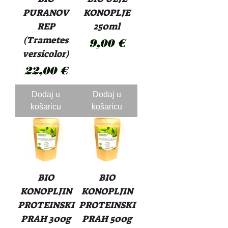
PURANOV
KONOPLJE
REP
250ml
(Trametes
Cijena
9,00 €
versicolor)
Cijena
22,00 €
Dodaj u
Dodaj u
košaricu
košaricu
BIO
BIO
KONOPLJIN
KONOPLJIN
PROTEINSKI
PROTEINSKI
PRAH 300g
PRAH 500g