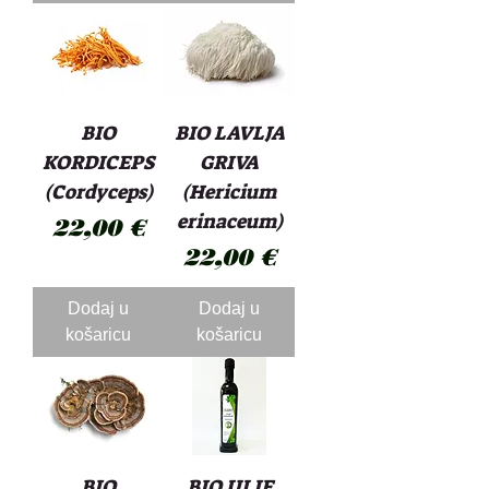
BIO
BIO LAVLJA
KORDICEPS
GRIVA
(Cordyceps)
(Hericium
erinaceum)
Cijena
22,00 €
Cijena
22,00 €
Dodaj u
Dodaj u
košaricu
košaricu
BIO
BIO ULJE