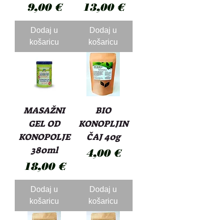
Cijena
Cijena
9,00 €
13,00 €
Dodaj u
Dodaj u
košaricu
košaricu
MASAŽNI
BIO
GEL OD
KONOPLJIN
KONOPOLJE
ČAJ 40g
380ml
Cijena
4,00 €
Cijena
18,00 €
Dodaj u
Dodaj u
košaricu
košaricu