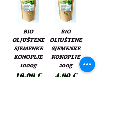
BIO
BIO
OLJUŠTENE
OLJUŠTENE
SJEMENKE
SJEMENKE
KONOPLJE
KONOPLJE
1000g
200g
Cijena
Cijena
16,00 €
4,00 €
Dodaj u
Dodaj u
košaricu
košaricu